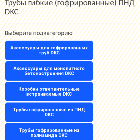
Трубы гибкие (гофрированные) ПНД
DKC
Выберите подкатегорию
Аксессуары для гофрированных
труб DKC
Аксессуары для монолитного
бетоностроения DKC
Коробки ответвительные
встраиваемые DKC
Трубы гофрированные из ПНД
DKC
Трубы гофрированные из
полиамида DKC