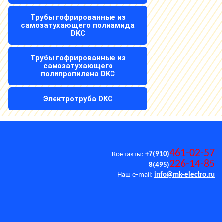
Трубы гофрированные из
самозатухающего полиамида
DKC
Трубы гофрированные из
самозатухающего
полипропилена DKC
Электротруба DKC
461-02-57
Контакты:
+7(910)
226-14-85
8(495)
Наш e-mail:
info@mk-electro.ru