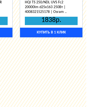
AR
HQI TS 250/NDL UVS Fc2
20000lm d25x163 250Вт |
4008321525178 | Osram ..
1838р.
КУПИТЬ В 1 КЛИК