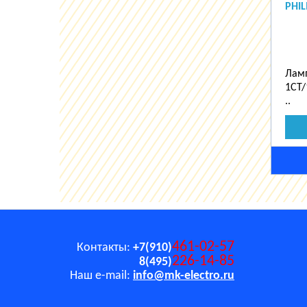
PHIL
Лам
1CT/
..
461-02-57
Контакты:
+7(910)
226-14-85
8(495)
Наш e-mail:
info@mk-electro.ru