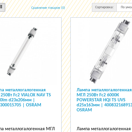
Сортировка:
Сравнение товаров (0)
па металлогалогенная
Лампа металлогалогенная
250Вт Fc2 VIALOX NAV TS
МГЛ 250Вт Fc2 6000К
0lm d23x206мм |
POWERSTAR HQI TS UVS
0300015705 | OSRAM
d25x163мм | 400832168913
OSRAM
а металлогалогенная МГЛ
Лампа металлогалогенная