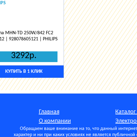
IPS
па MHN-TD 250W/842 FC2
12 | 928078605121 | PHILIPS
3292р.
КУПИТЬ В 1 КЛИК
Главная
Каталог
О компании
Электр
Обращаем ваше внимание на то, что данный интерне
характер и ни при каких условиях не является публично