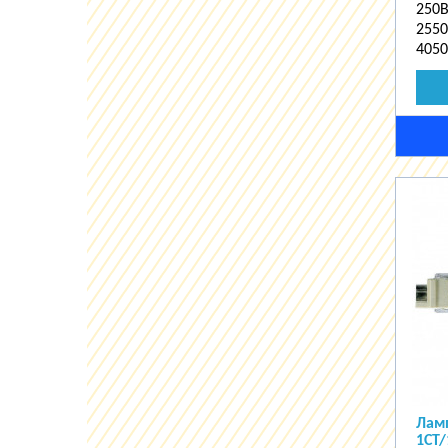
250В
2550
4050
Лам
1CT/