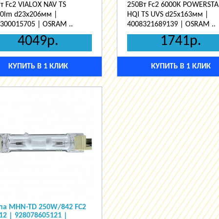
т Fc2 VIALOX NAV TS
250Вт Fc2 6000К POWERST
0lm d23x206мм |
HQI TS UVS d25x163мм |
300015705 | OSRAM ..
4008321689139 | OSRAM ..
4049р.
1741р.
КУПИТЬ В 1 КЛИК
КУПИТЬ В 1 КЛИК
па MHN-TD 250W/842 FC2
12 | 928078605121 |