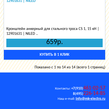
12901631 | NILED
Кронштейн анкерный для стального троса CS 1, 15 кН |
12901631 | NILED ..
659р.
КУПИТЬ В 1 КЛИК
Показано с 1 по 14 из 14 (всего 1 страниц)
461-02-57
Контакты:
+7(910)
226-14-85
8(495)
Наш e-mail:
info@mk-electro.ru