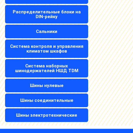
Распределительные блоки на
DIN-рейку
Сальники
Система контроля и управления
климатом шкафов
Система наборных
шинодержателей НШД TDM
Шины нулевые
Шины соединительные
Шины электротехнические