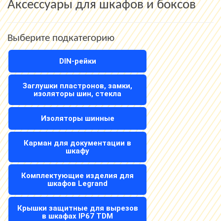
Аксессуары для шкафов и боксов
Выберите подкатегорию
DIN-рейки
Заглушки пластронов, замки,
изоляторы шин, стекла
Изоляторы шинные
Карман для документации в
шкафу
Комплектующие изделия для
шкафов Legrand
Крышки защитные для вырезов
в шкафах IP67 TDM