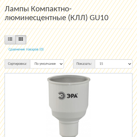
Лампы Компактно-
люминесцентные (КЛЛ) GU10
Сравнение товаров (0)
Сортировка:
Показать: