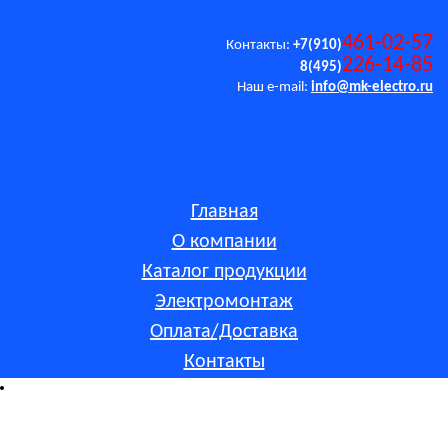
461-02-57
Контакты:
+7(910)
226-14-85
8(495)
Наш e-mail:
info@mk-electro.ru
Главная
О компании
Каталог продукции
Электромонтаж
Оплата/Доставка
Контакты
Обращаем ваше внимание на то, что данный интернет-
сайт носит исключительно информационный характер и ни
при каких условиях не является публичной офертой,
определяемой положениями Статьи 437 (2) Гражданского