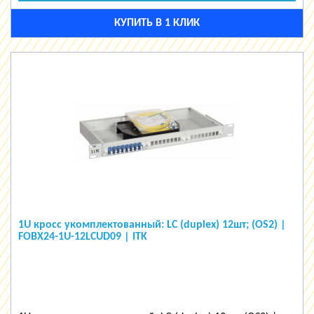
КУПИТЬ В 1 КЛИК
1U кросс укомплектованный: LC (duplex) 12шт; (OS2) |
FOBX24-1U-12LCUD09 | ITK