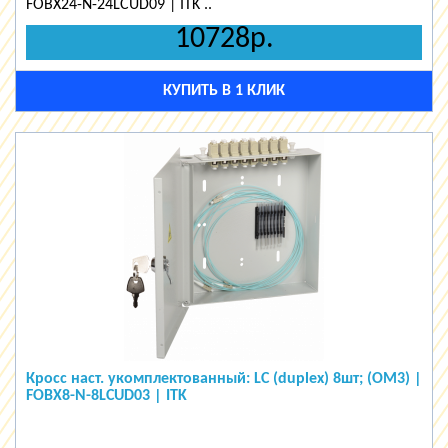
FOBX24-N-24LCUD09 | ITK ..
10728р.
КУПИТЬ В 1 КЛИК
Кросс наст. укомплектованный: LC (duplex) 8шт; (OM3) |
FOBX8-N-8LCUD03 | ITK