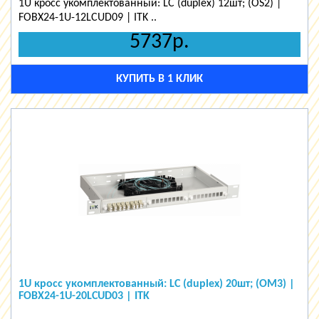
1U кросс укомплектованный: LC (duplex) 12шт; (OS2) |
FOBX24-1U-12LCUD09 | ITK ..
5737р.
КУПИТЬ В 1 КЛИК
1U кросс укомплектованный: LC (duplex) 20шт; (OM3) |
FOBX24-1U-20LCUD03 | ITK