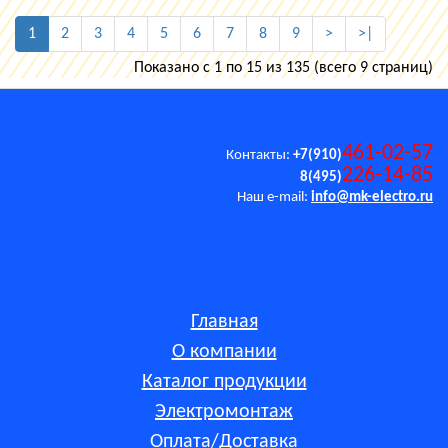
1
2
3
4
5
6
7
8
9
>
>|
Показано с 1 по 15 из 135 (всего 9 страниц)
461-02-57
Контакты:
+7(910)
226-14-85
8(495)
Наш e-mail:
info@mk-electro.ru
Главная
О компании
Каталог продукции
Электромонтаж
Оплата/Доставка