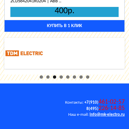
2CDS642041R0204 | ABB ..
400р.
КУПИТЬ В 1 КЛИК
461-02-57
Контакты:
+7(910)
226-14-85
8(495)
Наш e-mail:
info@mk-electro.ru